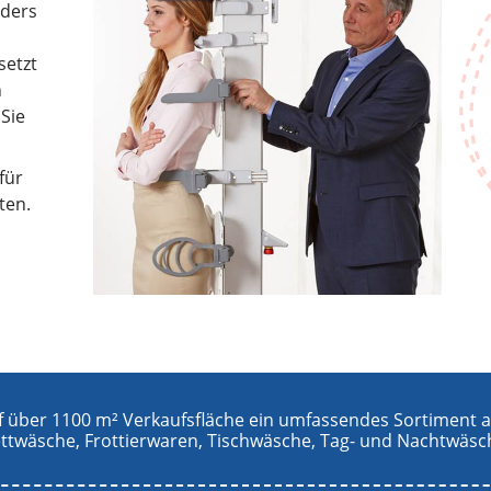
nders
setzt
n
 Sie
für
ten.
f über 1100 m² Verkaufsfläche ein umfassendes Sortiment a
ettwäsche, Frottierwaren, Tischwäsche, Tag- und Nachtwäs