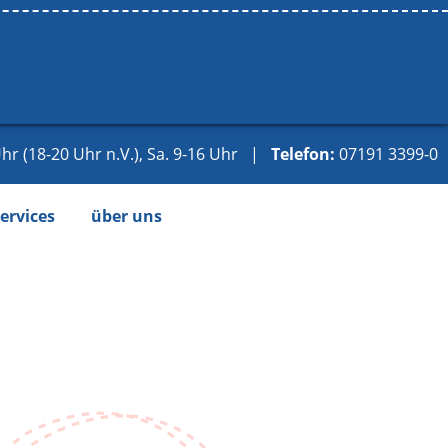
hr (18-20 Uhr n.V.), Sa. 9-16 Uhr |
Telefon:
07191 3399-0
ervices
über uns